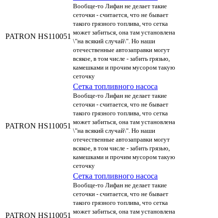
Вообще-то Лифан не делает такие
сеточки - считается, что не бывает
такого грязного топлива, что сетка
может забиться, она там установлена
PATRON
HS110051
\"на всякий случай\". Но наши
отечественные автозаправки могут
всякое, в том числе - забить грязью,
камешками и прочим мусором такую
сеточку
Сетка топливного насоса
Вообще-то Лифан не делает такие
сеточки - считается, что не бывает
такого грязного топлива, что сетка
может забиться, она там установлена
PATRON
HS110051
\"на всякий случай\". Но наши
отечественные автозаправки могут
всякое, в том числе - забить грязью,
камешками и прочим мусором такую
сеточку
Сетка топливного насоса
Вообще-то Лифан не делает такие
сеточки - считается, что не бывает
такого грязного топлива, что сетка
может забиться, она там установлена
PATRON
HS110051