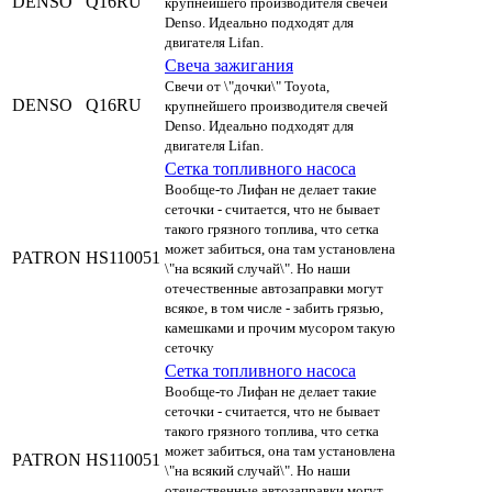
DENSO
Q16RU
крупнейшего производителя свечей
Denso. Идеально подходят для
двигателя Lifan.
Свеча зажигания
Свечи от \"дочки\" Toyota,
DENSO
Q16RU
крупнейшего производителя свечей
Denso. Идеально подходят для
двигателя Lifan.
Сетка топливного насоса
Вообще-то Лифан не делает такие
сеточки - считается, что не бывает
такого грязного топлива, что сетка
может забиться, она там установлена
PATRON
HS110051
\"на всякий случай\". Но наши
отечественные автозаправки могут
всякое, в том числе - забить грязью,
камешками и прочим мусором такую
сеточку
Сетка топливного насоса
Вообще-то Лифан не делает такие
сеточки - считается, что не бывает
такого грязного топлива, что сетка
может забиться, она там установлена
PATRON
HS110051
\"на всякий случай\". Но наши
отечественные автозаправки могут