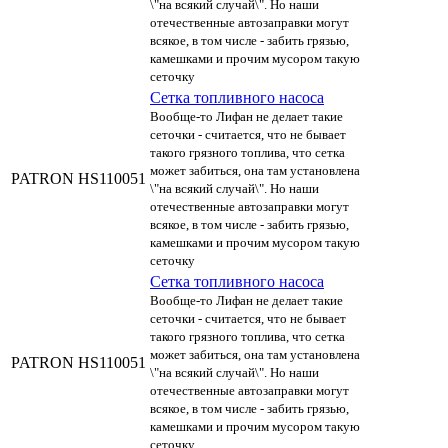
\"на всякий случай\". Но наши
отечественные автозаправки могут
всякое, в том числе - забить грязью,
камешками и прочим мусором такую
сеточку
Сетка топливного насоса
Вообще-то Лифан не делает такие
сеточки - считается, что не бывает
такого грязного топлива, что сетка
может забиться, она там установлена
PATRON
HS110051
\"на всякий случай\". Но наши
отечественные автозаправки могут
всякое, в том числе - забить грязью,
камешками и прочим мусором такую
сеточку
Сетка топливного насоса
Вообще-то Лифан не делает такие
сеточки - считается, что не бывает
такого грязного топлива, что сетка
может забиться, она там установлена
PATRON
HS110051
\"на всякий случай\". Но наши
отечественные автозаправки могут
всякое, в том числе - забить грязью,
камешками и прочим мусором такую
сеточку